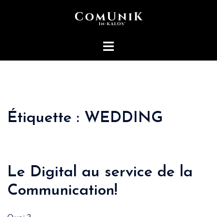
Aller
au
contenu
Ouvrir/fermer
le
menu
Étiquette :
WEDDING
Le Digital au service de la
Communication!